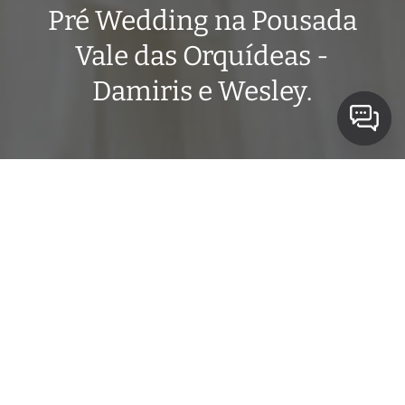
Pré Wedding na Pousada
Vale das Orquídeas -
Damiris e Wesley.
O ensaio de Pré wedding não é sobre ter um
punhado ou uma coleção de fotografias posadas.
E sim sobre viver, aproveitar, curtir um ao outro,
sair da rotina, se presentear e presentear o outro
também. Principalmente criar memórias afetivas
que terão ainda mais valor com o passar dos